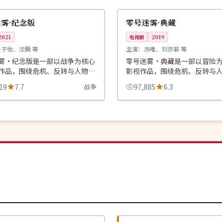
中国
雾·纪念版
零号迷雾·典藏
2021
电视剧
2019
章子怡、沈腾 等
主演：
汤唯、刘亦菲 等
雾·纪念版是一部以战争为核心
零号迷雾·典藏是一部以冒险
作品，围绕危机、反转与人物成
影视作品，围绕危机、反转与
，整体节奏紧凑，值得推荐观
展开，整体节奏紧凑，值得推
19
7.7
战争
97,885
6.3
连载中