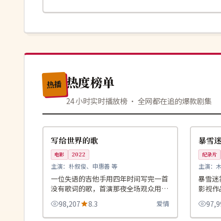
热度榜单
热播
24 小时实时播放榜 · 全网都在追的爆款剧集
99:50
院线
院线
韩国
日本
写给世界的歌
暴雪迷
电影
2022
纪录片
主演：
朴叙俊、申惠善 等
主演：
一位失语的吉他手用四年时间写完一首
暴雪迷
没有歌词的歌，首演那夜全场观众用手
影视作
语合唱。
展开，
98,207
8.3
爱情
97,9
99:55
独播
院线