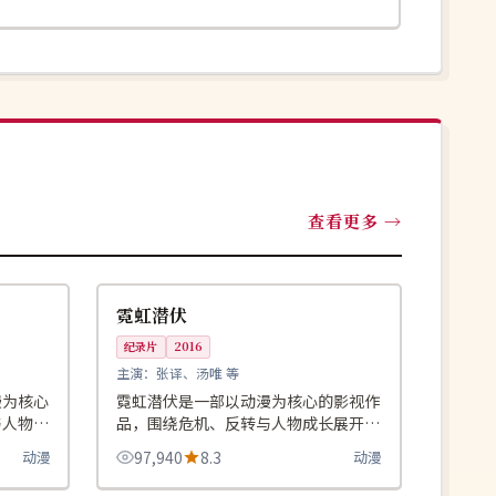
查看更多
99:33
99:30
高分
中国
霓虹潜伏
纪录片
2016
主演：
张译、汤唯 等
漫为核心
霓虹潜伏是一部以动漫为核心的影视作
与人物成
品，围绕危机、反转与人物成长展开，
推荐观
整体节奏紧凑，值得推荐观看。
动漫
97,940
8.3
动漫
99:11
99:45
4K