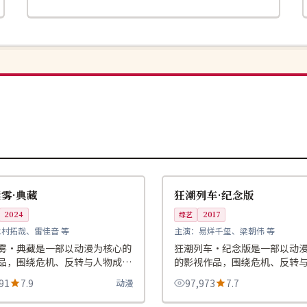
99:30
独播
中国
雾·典藏
狂潮列车·纪念版
2024
综艺
2017
木村拓哉、雷佳音 等
主演：
易烊千玺、梁朝伟 等
雾·典藏是一部以动漫为核心的
狂潮列车·纪念版是一部以动
品，围绕危机、反转与人物成长
的影视作品，围绕危机、反转
整体节奏紧凑，值得推荐观看。
长展开，整体节奏紧凑，值得
91
7.9
动漫
97,973
7.7
看。
96:33
热播