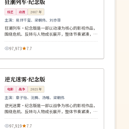
狂潮列车·纪念版
综艺
动漫
2017
年
主演：
易烊千玺、梁朝伟、刘亦菲
狂潮列车·纪念版是一部以动漫为核心的影视作品，
围绕危机、反转与人物成长展开，整体节奏紧凑，值
得推荐观看。
97,973
7.7
96分钟
院线
中国
逆光迷雾·纪念版
电影
战争
2021
年
主演：
章子怡、沈腾、汤唯、梁朝伟
逆光迷雾·纪念版是一部以战争为核心的影视作品，
围绕危机、反转与人物成长展开，整体节奏紧凑，值
得推荐观看。
97,919
7.7