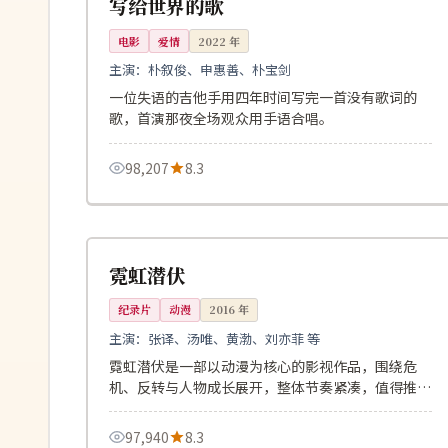
写给世界的歌
电影
爱情
2022
年
主演：
朴叙俊、申惠善、朴宝剑
一位失语的吉他手用四年时间写完一首没有歌词的
歌，首演那夜全场观众用手语合唱。
98,207
8.3
109分钟
高分
中国
霓虹潜伏
纪录片
动漫
2016
年
主演：
张译、汤唯、黄渤、刘亦菲 等
霓虹潜伏是一部以动漫为核心的影视作品，围绕危
机、反转与人物成长展开，整体节奏紧凑，值得推荐
观看。
97,940
8.3