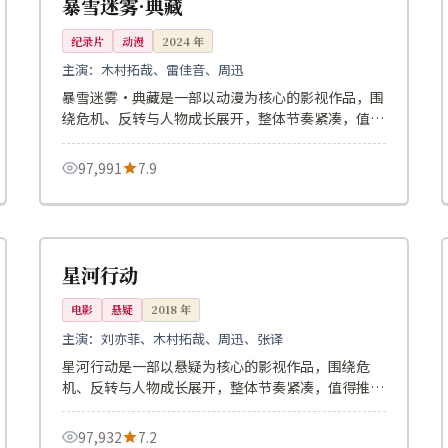
暴雪迷雾·典藏
纪录片
动漫
2024
年
主演：
木村拓哉、雷佳音、周迅
暴雪迷雾·典藏是一部以动漫为核心的影视作品，围
绕危机、反转与人物成长展开，整体节奏紧凑，值得
推荐观看。
97,991
7.9
149分钟
独播
美国
星河行动
电影
悬疑
2018
年
主演：
刘亦菲、木村拓哉、周迅、张译
星河行动是一部以悬疑为核心的影视作品，围绕危
机、反转与人物成长展开，整体节奏紧凑，值得推荐
观看。
97,932
7.2