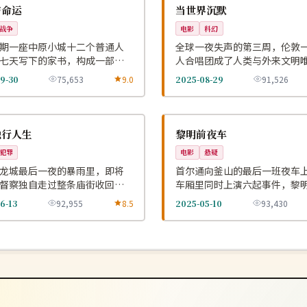
NEW
英国
与命运
当世界沉默
战争
电影
科幻
期一座中原小城十二个普通人
全球一夜失声的第三周，伦敦
七天写下的家书，构成一部沉
人合唱团成了人类与外来文明
利日记。
翻译。
9-30
75,653
9.0
2025-08-29
91,526
杜比
NEW
韩国
独行人生
黎明前夜车
犯罪
电影
悬疑
龙城最后一夜的暴雨里，即将
首尔通向釜山的最后一班夜车
督察独自走过整条庙街收回七
车厢里同时上演六起事件，黎
的旧案。
时只剩一个乘客。
6-13
92,955
8.5
2025-05-10
93,430