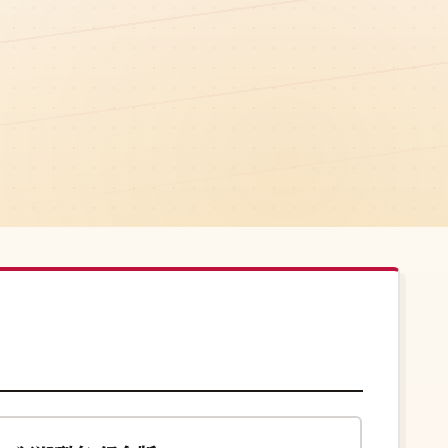
133分钟
独播
中国