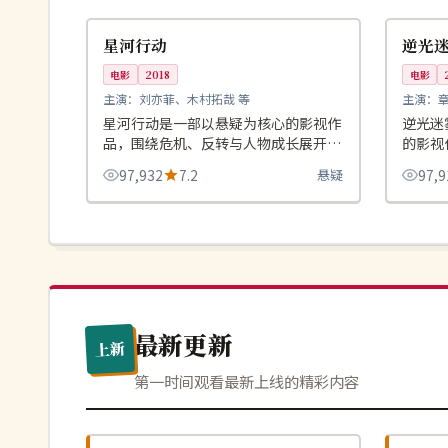
美国
中国
星河行动
逆光迷
电影
2018
电影
主演：
刘亦菲、木村拓哉 等
主演：
星河行动是一部以悬疑为核心的影视作
逆光迷
品，围绕危机、反转与人物成长展开，
的影视
整体节奏紧凑，值得推荐观看。
长展开
97,932
7.2
悬疑
97,9
看。
最新更新
上新
第一时间观看最新上线的精彩内容
独播
独播