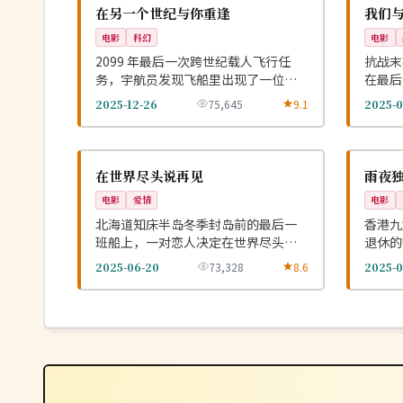
NEW
美国
中国
在另一个世纪与你重逢
我们
电影
科幻
电影
2099 年最后一次跨世纪载人飞行任
抗战末
务，宇航员发现飞船里出现了一位本
在最后
应在 1999 年死去的旅伴。
默的胜
2025-12-26
75,645
9.1
2025-0
热播
热播
NEW
日本
中国
在世界尽头说再见
雨夜
电影
爱情
电影
北海道知床半岛冬季封岛前的最后一
香港九
班船上，一对恋人决定在世界尽头补
退休的
办没能说出口的告别。
桩没破
2025-06-20
73,328
8.6
2025-0