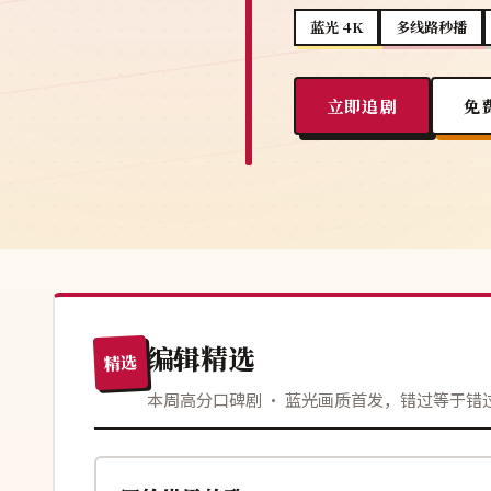
蓝光 4K
多线路秒播
立即追剧
免
编辑精选
精选
本周高分口碑剧 · 蓝光画质首发，错过等于错
108分钟
院线
韩国