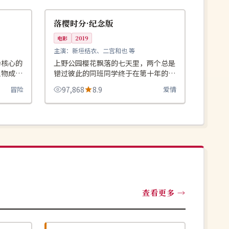
日本
落樱时分·纪念版
电影
2019
主演：
新垣结衣、二宫和也 等
为核心的
上野公园樱花飘落的七天里，两个总是
人物成长
错过彼此的同班同学终于在第十年的同
荐观看。
一棵树下相遇。
冒险
97,868
8.9
爱情
查看更多
独播