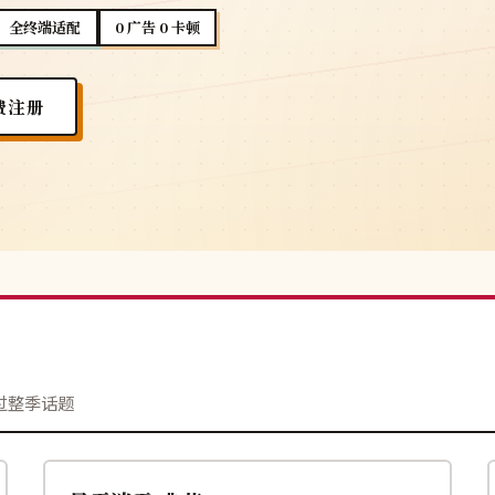
全终端适配
0 广告 0 卡顿
费注册
过整季话题
141分钟
院线
日本