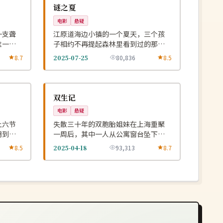
NEW
NEW
韩国
谜之夏
电影
悬疑
一支聋
江原道海边小镇的一个夏天，三个孩
唯一的
子相约不再提起森林里看到过的那个
秘密。
8.7
2025-07-25
80,836
8.5
高分
NEW
NEW
中国
双生记
电影
悬疑
上六节
失散三十年的双胞胎姐妹在上海重聚
明到达
一周后，其中一人从公寓窗台坠下而
无人目击。
8.5
2025-04-18
93,313
8.7